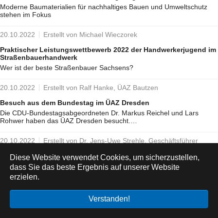
Moderne Baumaterialien für nachhaltiges Bauen und Umweltschutz
stehen im Fokus
20.10.2022
Erstellt von Michael Wieczorek
Praktischer Leistungswettbewerb 2022 der Handwerkerjugend im
Straßenbauerhandwerk
Wer ist der beste Straßenbauer Sachsens?
20.10.2022
Erstellt von Ralf Hanke, ÜAZ Bautzen
Besuch aus dem Bundestag im ÜAZ Dresden
Die CDU-Bundestagsabgeordneten Dr. Markus Reichel und Lars
Rohwer haben das ÜAZ Dresden besucht.…
20.10.2022
Erstellt von Dr. Jens-Uwe Strehle, Geschäftsführer
Unternehmen stehen hinter der Ausbildung
Diese Website verwendet Cookies, um sicherzustellen,
Mehr als 500 neue Azubis zur Lehrjahreseröffnung in den ÜAZ des
dass Sie das beste Ergebnis auf unserer Website
Bau Bildung Sachsen e. V.
erzielen.
19.10.2022
Verstanden!
Sonderpreis beim 21. Innovationspreis Weiterbildung des
Freistaates Sachsen