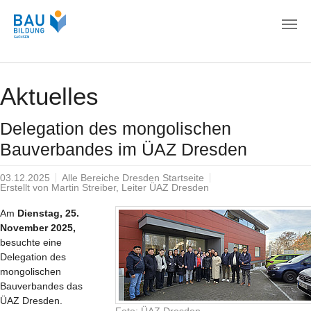
Zum Hauptinhalt springen
Aktuelles
Delegation des mongolischen
Bauverbandes im ÜAZ Dresden
03.12.2025
Alle Bereiche Dresden Startseite
Erstellt von
Martin Streiber, Leiter ÜAZ Dresden
Am
Dienstag, 25.
November 2025,
besuchte eine
Delegation des
mongolischen
Bauverbandes das
ÜAZ Dresden.