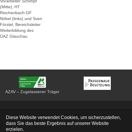
Vorarbeiter Schimpf
(Mitte); HT
Reichenbach-GF
Nöbel (links) und Sven
Förstel, Bereichsleiter
Weiterbildung des
ÜAZ Glauchau
AZAV – Zugelassener Träger
Datenschutz
Diese Website verwendet Cookies, um sicherzustellen,
Impressum
dass Sie das beste Ergebnis auf unserer Website
erzielen.
Deutsch