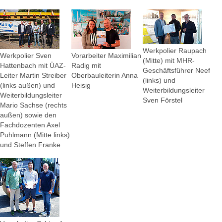
Werkpolier Raupach
Werkpolier Sven
Vorarbeiter Maximilian
(Mitte) mit MHR-
Hattenbach mit ÜAZ-
Radig mit
Geschäftsführer Neef
Leiter Martin Streiber
Oberbauleiterin Anna
(links) und
(links außen) und
Heisig
Weiterbildungsleiter
Weiterbildungsleiter
Sven Förstel
Mario Sachse (rechts
außen) sowie den
Fachdozenten Axel
Puhlmann (Mitte links)
und Steffen Franke