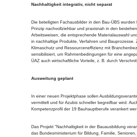
Nachhaltigkeit integrativ, nicht separat
Die beteiligten Fachausbilder in den Bau-ÜBS wurden b
Prinzip nachvollziehbar und praxisnah in den bestehen
Arbeitsweisen, die entsprechende Materialauswahl un
in nachhaltige Produkte, Verfahren und Bauprozesse. 
Klimaschutz und Ressourceneffizienz mit Branchenbez
sensibilisiert, um Rahmenbedingungen für eine angepas
ÜAZ auch wirtschaftliche Vorteile, z. B. durch Versc
Ausweitung geplant
In einer neuen Projektphase sollen Ausbildungsverant
vermittelt und für Azubis schneller begreifbar wird. 
Kompetenzprofil der 19 Bauhauptberufe verankert wer
Das Projekt "Nachhaltigkeit in der Bauausbildung vera
das Bundesministerium für Bildung, Familie, Seniore