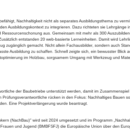
efähigt, Nachhaltigkeit nicht als separates Ausbildungsthema zu verm
den Ausbildungskontext zu integrieren. Dazu richteten sie Lehrgänge i
d Ressourcenschonung aus. Gemeinsam mit mehr als 300 Auszubildenden
Zusätzlich entstanden 20 web-basierte Lerneinheiten. Damit wird Lehrl
ug zugänglich gemacht. Nicht allein Fachausbilder, sondern auch Sta
ste Ausbildung zu schaffen. Schnell zeigte sich, ein bewusster Blick 
hnittoptimierung im Holzbau, sorgsamem Umgang mit Werkzeug und Mate
wortliche der Baubetriebe unterstützt werden, damit im Zusammenspiel
Auch Prüfungsverantwortliche rücken in den Fokus: Nachhaltiges Bauen s
den. Eine Projektverlängerung wurde beantragt.
nkern (NachBau)" wird seit 2024 umgesetzt und im Programm „Nachhaltig
n, Frauen und Jugend (BMBFSFJ) die Europäische Union über den Europ