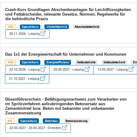
Crash-Kurs Grundlagen Abscheideranlagen für Leichtflüssigkeiten
und Fettabscheider, relevante Gesetze, Normen, Regelwerke für
die behördliche Praxis
1452
Spezialkurs
Umwelttechnik
Abscheidetechnik
30.11.2026 - Leipzig
Das 1x1 der Energiewirtschaft für Unternehmen und Kommunen
1429
Spezialkurs
Energieeffizienz
Gebäudehülle
Gebäudetechnik
Er
22.10.2026 - Leipzig
29.04.2027 - Leipzig
13.05.2027 - Leipzig
21.10.2027 - Leipzig
Düsenführerschein - Befähigungsnachweis zum Verarbeiten von
im Spritzverfahren aufzubringenden Betonersatz aus
Zementmörtel bzw. Beton mit bekannter und unbekannter
Zusammensetzung
602
Spezialkurs
Betonbau
Betonsanierung
22.03.2027 - 23.03.2027 - Dresden