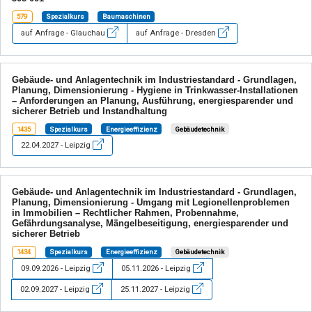
579
Spezialkurs
Baumaschinen
auf Anfrage - Glauchau
auf Anfrage - Dresden
Gebäude- und Anlagentechnik im Industriestandard - Grundlagen,
Planung, Dimensionierung - Hygiene in Trinkwasser-Installationen
– Anforderungen an Planung, Ausführung, energiesparender und
sicherer Betrieb und Instandhaltung
1435
Spezialkurs
Energieeffizienz
Gebäudetechnik
22.04.2027 - Leipzig
Gebäude- und Anlagentechnik im Industriestandard - Grundlagen,
Planung, Dimensionierung - Umgang mit Legionellenproblemen
in Immobilien – Rechtlicher Rahmen, Probennahme,
Gefährdungsanalyse, Mängelbeseitigung, energiesparender und
sicherer Betrieb
1434
Spezialkurs
Energieeffizienz
Gebäudetechnik
09.09.2026 - Leipzig
05.11.2026 - Leipzig
02.09.2027 - Leipzig
25.11.2027 - Leipzig