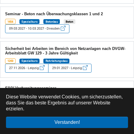
Seminar - Beton nach Überwachungsklassen 1 und 2
1654
Spezialkurs
Betonbau
Beton
09.03.2027 - 10.03.2027 - Dresden
Sicherheit bei Arbeiten im Bereich von Netzanlagen nach DVGW-
Arbeitsblatt GW 129 - 3 Jahre Gültigkeit
1263
Spezialkurs
Rohrleitungsbau
27.11.2026 - Leipzig
29.01.2027 - Leipzig
SIVV-Vorbereitungsseminar
599
Spezialkurs
Betonbau
Betonsanierung
Diese Website verwendet Cookies, um sicherzustellen,
dass Sie das beste Ergebnis auf unserer Website
07.01.2027 - 08.01.2027 - Dresden
erzielen.
25.02.2027 - 26.02.2027 - Dresden
01.04.2027 - 02.04.2027 - Dresden
Verstanden!
15.04.2027 - 16.04.2027 - Dresden