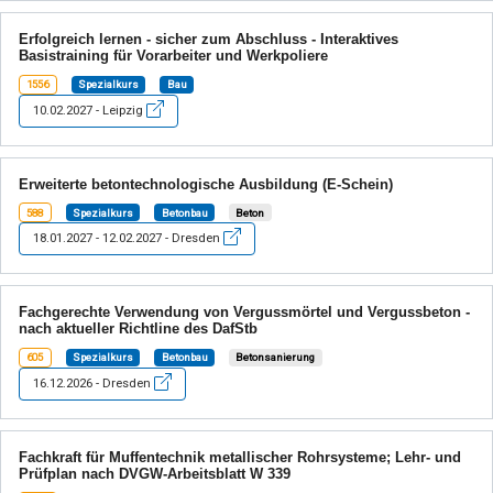
Erfolgreich lernen - sicher zum Abschluss - Interaktives
Basistraining für Vorarbeiter und Werkpoliere
1556
Spezialkurs
Bau
10.02.2027 - Leipzig
Erweiterte betontechnologische Ausbildung (E-Schein)
588
Spezialkurs
Betonbau
Beton
18.01.2027 - 12.02.2027 - Dresden
Fachgerechte Verwendung von Vergussmörtel und Vergussbeton -
nach aktueller Richtline des DafStb
605
Spezialkurs
Betonbau
Betonsanierung
16.12.2026 - Dresden
Fachkraft für Muffentechnik metallischer Rohrsysteme; Lehr- und
Prüfplan nach DVGW-Arbeitsblatt W 339