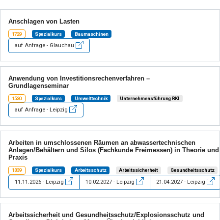
Anschlagen von Lasten
1729
Spezialkurs
Baumaschinen
auf Anfrage - Glauchau
Anwendung von Investitionsrechenverfahren –
Grundlagenseminar
1530
Spezialkurs
Umwelttechnik
Unternehmensführung RKI
auf Anfrage - Leipzig
Arbeiten in umschlossenen Räumen an abwassertechnischen
Anlagen/Behältern und Silos (Fachkunde Freimessen) in Theorie und
Praxis
1339
Spezialkurs
Arbeitsschutz
Arbeitssicherheit
Gesundheitsschutz
11.11.2026 - Leipzig
10.02.2027 - Leipzig
21.04.2027 - Leipzig
Arbeitssicherheit und Gesundheitsschutz/Explosionsschutz und