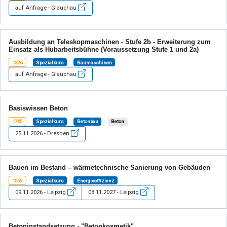
auf Anfrage - Glauchau
Ausbildung an Teleskopmaschinen - Stufe 2b - Erweiterung zum
Einsatz als Hubarbeitsbühne (Voraussetzung Stufe 1 und 2a)
1326
Spezialkurs
Baumaschinen
auf Anfrage - Glauchau
Basiswissen Beton
1765
Spezialkurs
Betonbau
Beton
25.11.2026 - Dresden
Bauen im Bestand – wärmetechnische Sanierung von Gebäuden
1559
Spezialkurs
Energieeffizienz
09.11.2026 - Leipzig
08.11.2027 - Leipzig
Betoninstandsetzung - "Betonkosmetik"