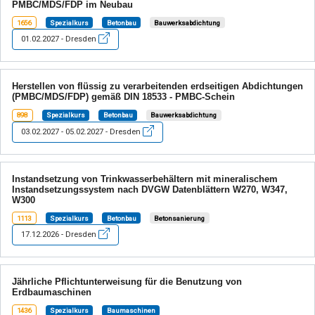
PMBC/MDS/FDP im Neubau
1656
Spezialkurs
Betonbau
Bauwerksabdichtung
01.02.2027 - Dresden
Herstellen von flüssig zu verarbeitenden erdseitigen Abdichtungen
(PMBC/MDS/FDP) gemäß DIN 18533 - PMBC-Schein
898
Spezialkurs
Betonbau
Bauwerksabdichtung
03.02.2027 - 05.02.2027 - Dresden
Instandsetzung von Trinkwasserbehältern mit mineralischem
Instandsetzungssystem nach DVGW Datenblättern W270, W347,
W300
1113
Spezialkurs
Betonbau
Betonsanierung
17.12.2026 - Dresden
Jährliche Pflichtunterweisung für die Benutzung von
Erdbaumaschinen
1436
Spezialkurs
Baumaschinen