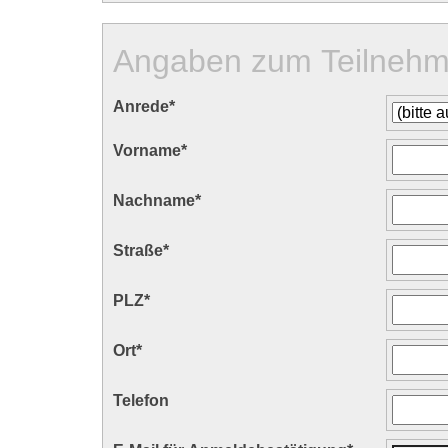
Angaben zum Teilnehm
Anrede
*
Vorname
*
Nachname
*
Straße
*
PLZ
*
Ort
*
Telefon